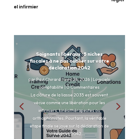
el infirmier
Soignants libéraux : 5 niches
fiscales à ne pas oublier sur votre
déclaration 2042
par
Paul Chirard
|
avril 24, 2026
|
Logiciels
comptabilité
| 0 Commentaires
La clôture de la liasse 2035 est souvent
vécue comme une libération pour les
infirmiers, kinésithérapeutes ou
orthophonistes. Pourtant, la véritable
étape finale se joue sur la déclaration de
revenus 2042....