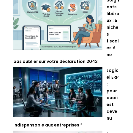
Soign
ants
libéra
ux : 5
niche
s
fiscal
es à
ne
pas oublier sur votre déclaration 2042
Logici
el ERP
:
pour
quoi il
est
deve
nu
indispensable aux entreprises ?