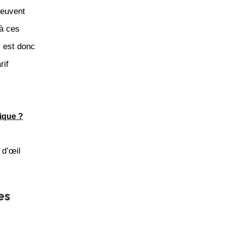
peuvent
 à ces
l est donc
rif
ique ?
 d’œil
es