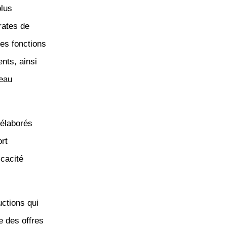
plus
rates de
les fonctions
ents, ainsi
veau
 élaborés
ort
icacité
uctions qui
e des offres