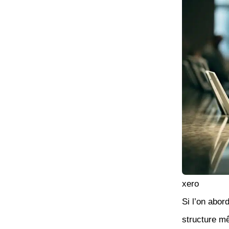
xero
Si l’on abor
structure m