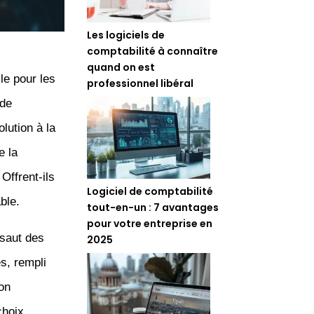
Les logiciels de
comptabilité à connaître
quand on est
le pour les
professionnel libéral
 de
lution à la
e la
Offrent-ils
Logiciel de comptabilité
ble.
tout-en-un : 7 avantages
pour votre entreprise en
ssaut des
2025
s, rempli
on
choix