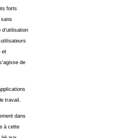
ts forts
t sans
 d’utilisation
utilisateurs
 et
 s’agisse de
applications
e travail.
sement dans
e à cette
 lié aux