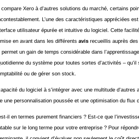
 compare Xero à d’autres solutions du marché, certains poin
ncontestablement. L’une des caractéristiques appréciées es
terface utilisateur épurée et intuitive du logiciel. Cette facilité
mise en avant dans les différents
avis
recueillis auprès des 
e permet un gain de temps considérable dans l’apprentissage
n quotidienne du système pour toutes sortes d’activités – qu’il
mptabilité ou de gérer son stock.
capacité du logiciel à s’intégrer avec une multitude d’autres 
e une personnalisation poussée et une optimisation du flux d
st-il en termes purement financiers ? Est-ce que l’investis
table sur le long terme pour votre entreprise ? Pour répondr
erminante, il convient d’évaluer non seulement le coût direct