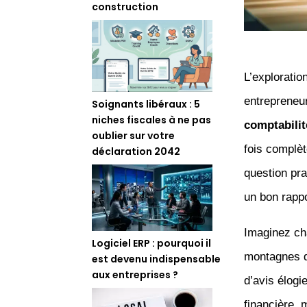
construction
L’exploratio
entrepreneur
Soignants libéraux : 5
niches fiscales à ne pas
comptabilit
oublier sur votre
fois complèt
déclaration 2042
question pra
un bon rappo
Imaginez cha
Logiciel ERP : pourquoi il
montagnes d
est devenu indispensable
aux entreprises ?
d’avis élogi
financière, 