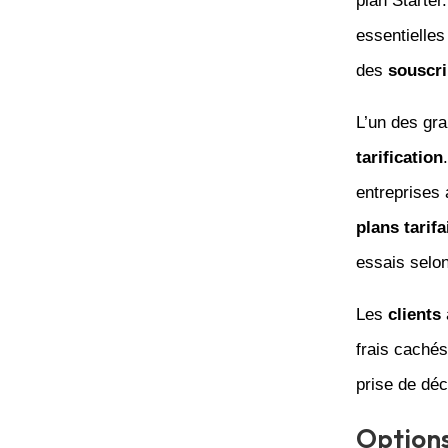
plan Starter
essentielle
des
souscri
L’un des gr
tarification
entreprises 
plans tarifa
essais selon
Les
clients
frais cachés
prise de déc
Options