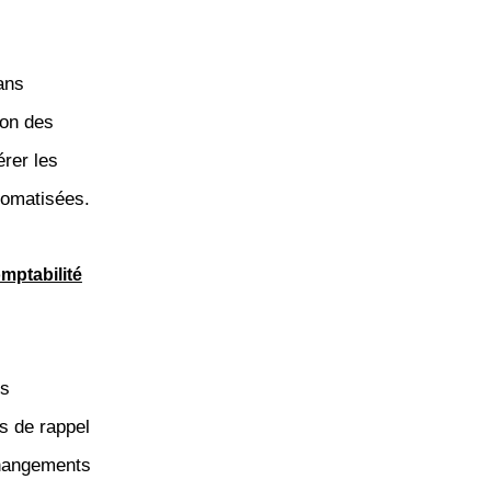
ans
ion des
érer les
tomatisées.
omptabilité
es
s de rappel
hangements