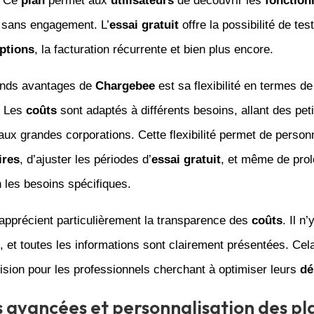
. Ce
plan
permet aux
utilisateurs
de découvrir les
fonction
s sans engagement. L’
essai gratuit
offre la possibilité de tes
ptions
, la facturation récurrente et bien plus encore.
ands avantages de
Chargebee
est sa flexibilité en termes de
. Les
coûts
sont adaptés à différents besoins, allant des pet
aux grandes corporations. Cette flexibilité permet de personn
ires
, d’ajuster les périodes d’
essai gratuit
, et même de pro
 les besoins spécifiques.
apprécient particulièrement la transparence des
coûts
. Il n
, et toutes les informations sont clairement présentées. Cela 
ision pour les professionnels cherchant à optimiser leurs
dé
 avancées et personnalisation des pl