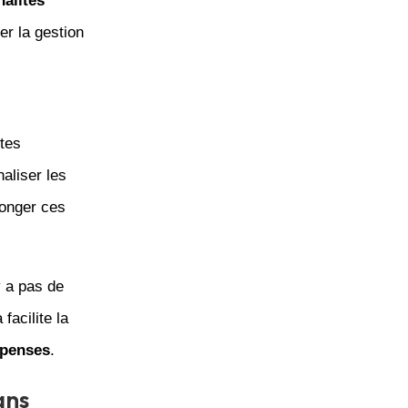
nalités
ter la gestion
ites
aliser les
longer ces
’y a pas de
facilite la
penses
.
ans