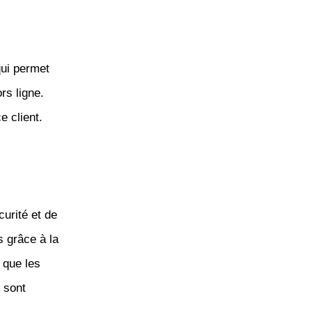
qui permet
rs ligne.
e client.
urité et de
s grâce à la
 que les
 sont