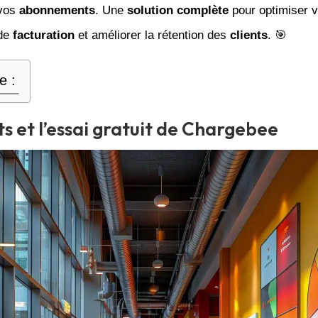
vos
abonnements
. Une
solution complète
pour optimiser 
de
facturation
et améliorer la rétention des
clients
. 🎯
e :
ts et l’essai gratuit de Chargebee