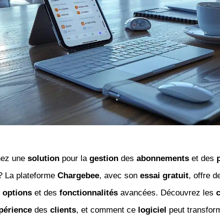
hez une
solution
pour la
gestion
des
abonnements
et des
 La plateforme
Chargebee
, avec son
essai gratuit
, offre d
s
options
et des
fonctionnalités
avancées. Découvrez les
périence
des
clients
, et comment ce
logiciel
peut transform