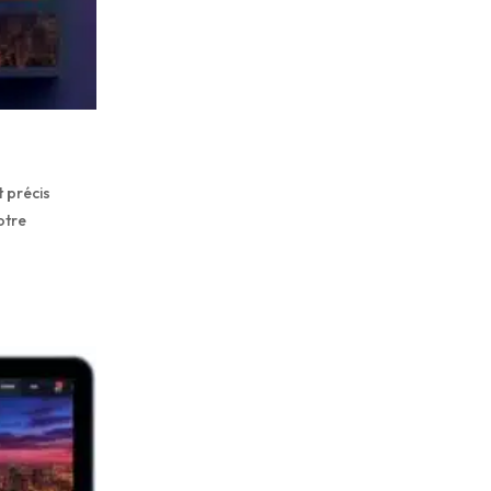
t précis
otre