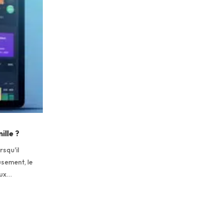
ille ?
rsqu'il
usement, le
ux...