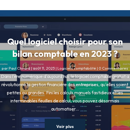
Quel logiciel choisir pour son
bilan comptable en 2023 ?
par
Paul Chirard
|
août 11, 2023
|
Logiciels comptabilité
| 0 Commentaires
Dans l'ère numérique d'aujourd'hui, le logiciel comptable gratuit a
révolutionné la gestion financière des entreprises, qu'elles soient
petites ou grandes. Fini les calculs manuels fastidieux et les
interminables feuilles de calcul, vous pouvez désormais
automatiser...
Voir plus