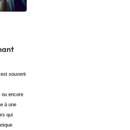
nant
i est souvent
, ou encore
ue à une
urs qui
hnique