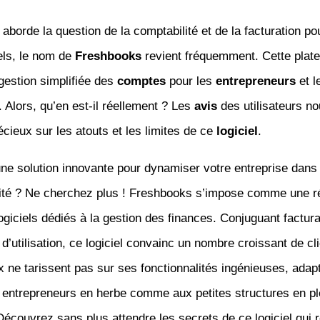
 aborde la question de la comptabilité et de la facturation po
els, le nom de
Freshbooks
revient fréquemment. Cette plat
gestion simplifiée des
comptes
pour les
entrepreneurs
et l
. Alors, qu’en est-il réellement ? Les
avis
des utilisateurs no
écieux sur les atouts et les limites de ce
logiciel
.
ne solution innovante pour dynamiser votre entreprise dans 
lité ? Ne cherchez plus ! Freshbooks s’impose comme une r
ogiciels dédiés à la gestion des finances. Conjuguant facturat
é d’utilisation, ce logiciel convainc un nombre croissant de cl
x ne tarissent pas sur ses fonctionnalités ingénieuses, ada
 entrepreneurs en herbe comme aux petites structures en pl
écouvrez sans plus attendre les secrets de ce logiciel qui 