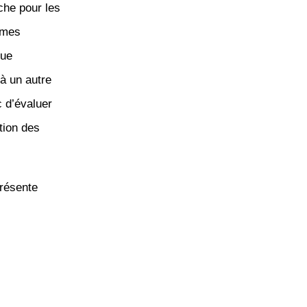
che pour les
èmes
que
à un autre
c d’évaluer
tion des
présente