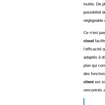
inutile. De 
possibilité d
négligeable 
Ce n’est pas 
cloud
facili
l’efficacité
adaptés à dif
plan qui cor
des fonction
client
est so
rencontrés a