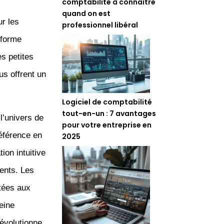
comptabilité à connaître
quand on est
ur les
professionnel libéral
eforme
es petites
us offrent un
Logiciel de comptabilité
tout-en-un : 7 avantages
l’univers de
pour votre entreprise en
éférence en
2025
ion intuitive
ients. Les
ptées aux
eine
révolutionne