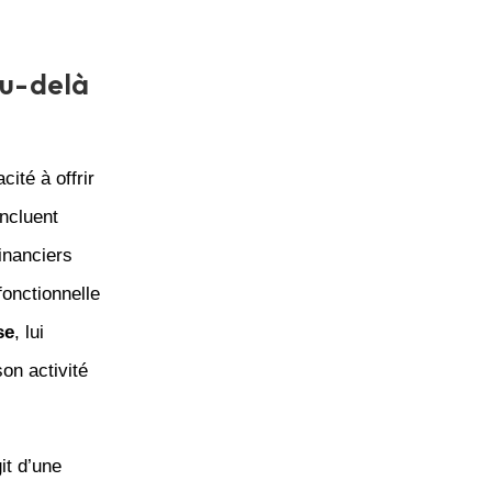
au-delà
ité à offrir
incluent
inanciers
fonctionnelle
se
, lui
on activité
it d’une