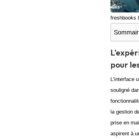
freshbooks l
Sommair
L’expér
pour le
L’interface 
souligné dan
fonctionnali
la gestion d
prise en mai
aspirent à u