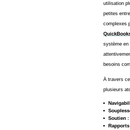
utilisation 
petites entr
complexes pe
QuickBook
système en c
attentivemen
besoins com
À travers ce
plusieurs at
Navigabili
Soupless
Soutien :
Rapports