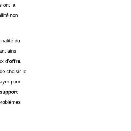
s ont la
ilité non
nnalité du
ant ainsi
ux d’
offre
,
de choisir le
payer pour
support
 problèmes