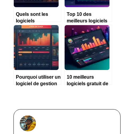
Quels sont les
Top 10 des
logiciels
meilleurs logiciels
comptables les
comptables
plus utilisés ?
gratuits
Pourquoi utiliser un
10 meilleurs
logiciel de gestion
logiciels gratuit de
pour une micro
gestion
entreprise ?
d’entreprise en
2023