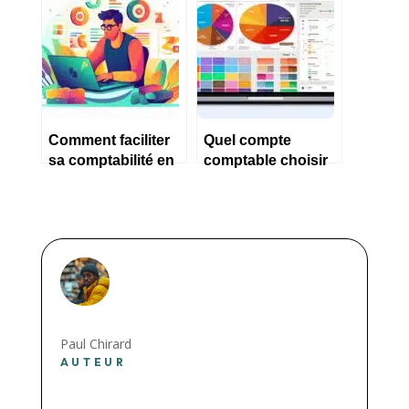
plus utilisés ?
gratuits
Comment faciliter
Quel compte
sa comptabilité en
comptable choisir
tant qu’auto
pour un logiciel
entrepreneur ?
informatique ?
Paul Chirard
AUTEUR