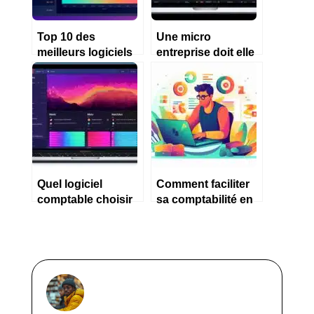
Top 10 des
Une micro
meilleurs logiciels
entreprise doit elle
comptables
obligatoirement
gratuits
faire sa
comptabilité sur un
logiciel ?
Quel logiciel
Comment faciliter
comptable choisir
sa comptabilité en
pour une petite
tant qu’auto
entreprise ?
entrepreneur ?