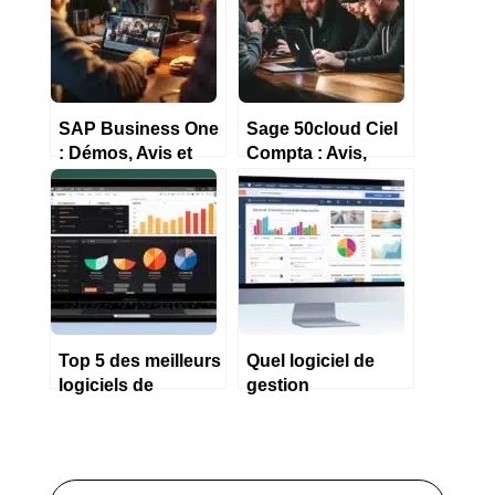
SAP Business One
Sage 50cloud Ciel
: Démos, Avis et
Compta : Avis,
prix de ce logiciel
démo, prix et
2023
alternatives 2023
Top 5 des meilleurs
Quel logiciel de
logiciels de
gestion
comptabilité pour
d’entreprise choisir
les professions
en 2023 ?
libérales ?