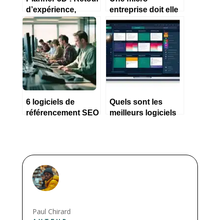
d’expérience,
entreprise doit elle
Tarification, Démo,
obligatoirement
Options 2024
faire sa
comptabilité sur un
logiciel ?
6 logiciels de
Quels sont les
référencement SEO
meilleurs logiciels
pour PME en 2023
de comptabilité en
2023 ?
Paul Chirard