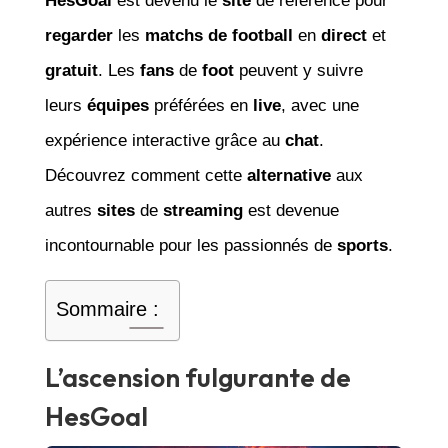
HesGoal
est devenu le
site
de référence pour
regarder
les
matchs de football
en
direct
et
gratuit
. Les
fans
de
foot
peuvent y suivre
leurs
équipes
préférées en
live
, avec une
expérience interactive grâce au
chat
.
Découvrez comment cette
alternative
aux
autres
sites
de
streaming
est devenue
incontournable pour les passionnés de
sports
.
Sommaire :
L’ascension fulgurante de
HesGoal