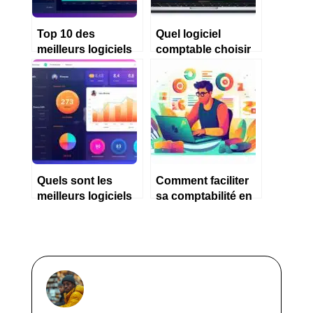
Top 10 des
Quel logiciel
meilleurs logiciels
comptable choisir
comptables
pour une petite
gratuits
entreprise ?
Quels sont les
Comment faciliter
meilleurs logiciels
sa comptabilité en
de comptabilité
tant qu’auto
pour particulier en
entrepreneur ?
2023?