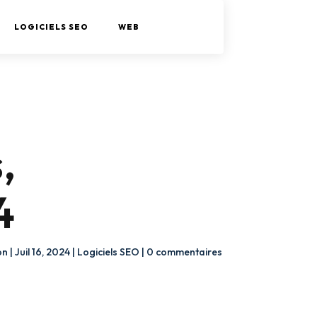
LOGICIELS SEO
WEB
,
4
on
|
Juil 16, 2024
|
Logiciels SEO
|
0 commentaires