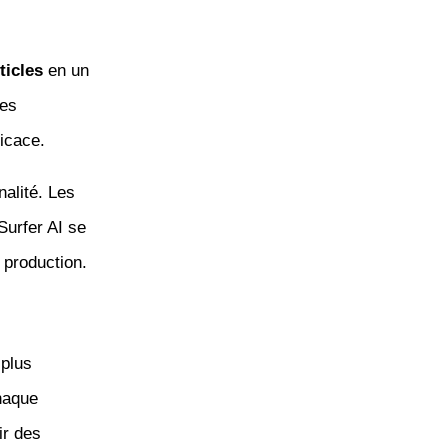
ticles
en un
des
ficace.
nalité. Les
Surfer AI se
 production.
 plus
chaque
ir des