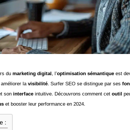
ers du
marketing digital
, l’
optimisation sémantique
est de
r améliorer la
visibilité
. Surfer SEO se distingue par ses
fon
et son
interface
intuitive. Découvrons comment cet
outil
peu
us
et booster leur performance en 2024.
e :