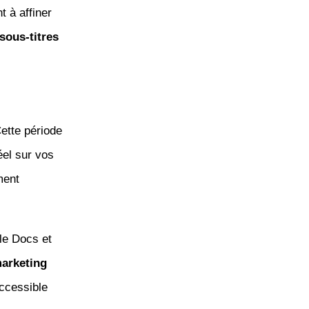
t à affiner
sous-titres
ette période
éel sur vos
ment
le Docs et
arketing
accessible