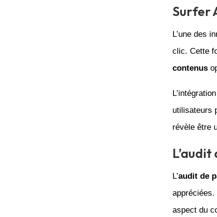
Surfer A
L’une des i
clic. Cette 
contenus
op
L’intégratio
utilisateurs
révèle être 
L’audit
L’
audit de 
appréciées. 
aspect du co