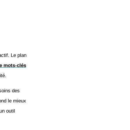
ctif. Le plan
e mots-clés
té.
soins des
pond le mieux
un outil