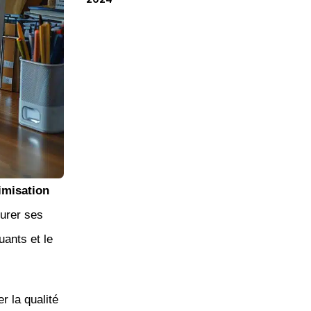
imisation
turer ses
ants et le
r la qualité