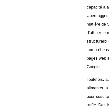
capacité à 
Ubersuggest 
matière de 
d’affiner l
structuraux 
compréhensio
pages web a
Google.
Toutefois, a
alimenter la 
pour suscite
trafic. Des 