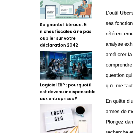
L’outil
Uber
ses fonction
Soignants libéraux : 5
niches fiscales à ne pas
référenceme
oublier sur votre
analyse exha
déclaration 2042
améliorer la
comprendre l
question qui
Logiciel ERP : pourquoi il
qu’il me faut
est devenu indispensable
aux entreprises ?
En quête d’u
armes de mot
Plongez dans
recherche et