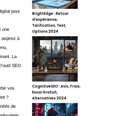
igital pour
BrightEdge : Retour
d’expérience,
Tarification, Test,
t une
Options 2024
s aspirez à
enu,
inant. La
l’outil SEO
CognitiveSEO : Avis, Frais,
rbir vos
Essai Gratuit,
ent ?
Alternatives 2024
nités de
polyvalent,