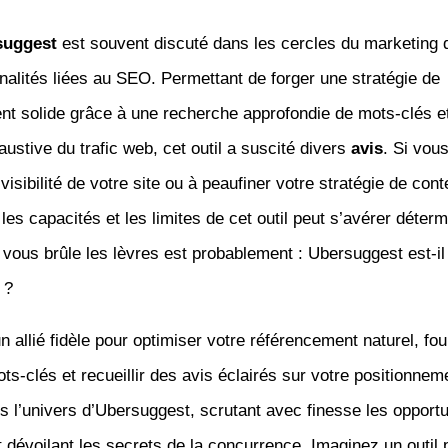
suggest
est souvent discuté dans les cercles du marketing d
nalités liées au SEO. Permettant de forger une stratégie de
nt solide grâce à une recherche approfondie de mots-clés e
ustive du trafic web, cet outil a suscité divers
avis
. Si vou
 visibilité de votre site ou à peaufiner votre stratégie de cont
es capacités et les limites de cet outil peut s’avérer déterm
 vous brûle les lèvres est probablement : Ubersuggest est-il 
 ?
n allié fidèle pour optimiser votre référencement naturel, fou
s-clés et recueillir des avis éclairés sur votre positionnem
 l’univers d’Ubersuggest, scrutant avec finesse les opportu
 dévoilant les secrets de la concurrence. Imaginez un outil 