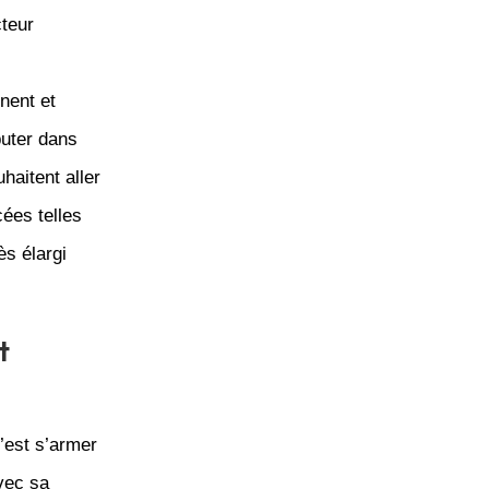
cteur
nent et
buter dans
haitent aller
ées telles
ès élargi
t
c’est s’armer
vec sa