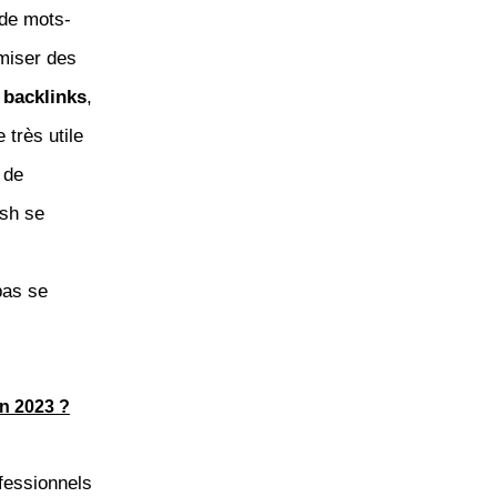
 de mots-
miser des
s
backlinks
,
très utile
 de
ush se
pas se
en 2023 ?
ofessionnels