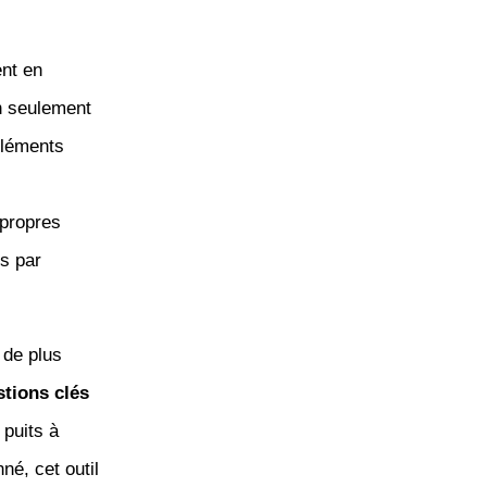
ent en
n seulement
éléments
 propres
s par
 de plus
tions clés
 puits à
né, cet outil