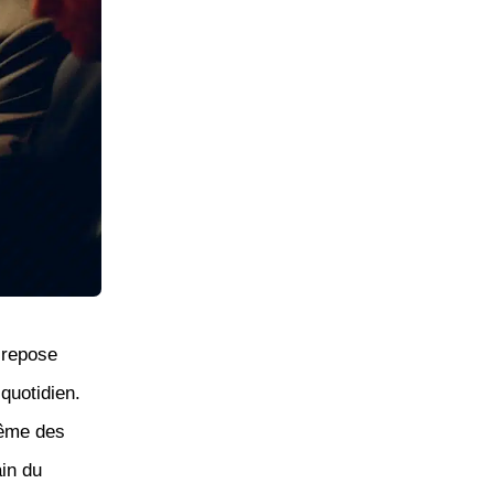
 repose
 quotidien.
même des
ain du