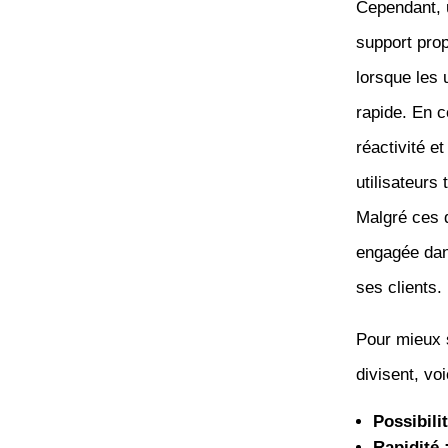
Cependant, u
support prop
lorsque les 
rapide. En c
réactivité e
utilisateurs
Malgré ces d
engagée dans
ses clients.
Pour mieux s
divisent, voi
Possibili
Rapidité 