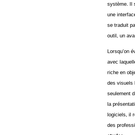
système. Il
une interfac
se traduit p
outil, un av
Lorsqu’on év
avec laquell
riche en obj
des visuels 
seulement d
la présentat
logiciels, i
des professi