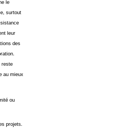
ne le
e, surtout
ssistance
ent leur
ations des
ration.
 reste
re au mieux
mité ou
es projets.