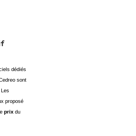
if
ciels dédiés
 Cedreo sont
 Les
ux proposé
le
prix
du