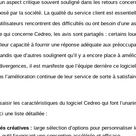
n aspect critique souvent souligné dans les retours concer
osé par la société. La qualité du service client est essentiell
utilisateurs rencontrent des difficultés ou ont besoin d’une a
e qui concerne Cedreo, les avis sont partagés : certains lou
t leur capacité à fournir une réponse adéquate aux préoccup
 tandis que d’autres soulignent qu’il y a encore place à amélio
ivergences, il est manifeste que l’équipe derrière ce logiciel
 l’amélioration continue de leur service de sorte à satisfai
aisir les caractéristiques du logiciel Cedreo qui font l’unani
ci une liste détaillée :
tés créatives :
large sélection d’options pour personnaliser l
:
outil favorisant une conception accélérée et efficace.