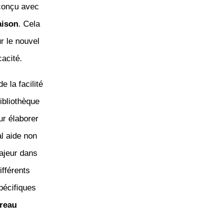
 conçu avec
aison
. Cela
r le nouvel
cacité.
 la facilité
bibliothèque
ur élaborer
al aide non
ajeur dans
ifférents
pécifiques
reau