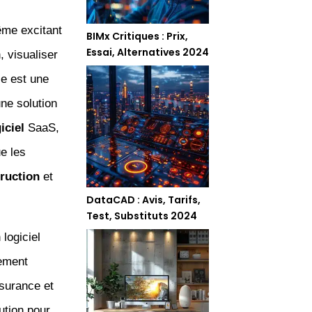
ême excitant
BIMx Critiques : Prix,
Essai, Alternatives 2024
, visualiser
le est une
ne solution
iciel
SaaS,
e les
ruction
et
DataCAD : Avis, Tarifs,
Test, Substituts 2024
logiciel
gement
ssurance et
ution pour