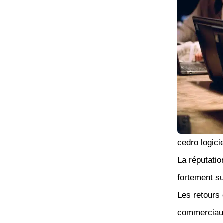
cedro logici
La réputatio
fortement su
Les retours 
commerciaux 