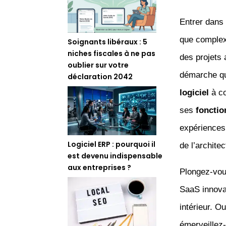
Entrer dans 
que complexe
Soignants libéraux : 5
niches fiscales à ne pas
des projets 
oublier sur votre
démarche qu
déclaration 2042
logiciel
à co
ses
fonctio
expériences 
Logiciel ERP : pourquoi il
de l’architec
est devenu indispensable
aux entreprises ?
Plongez-vous
SaaS innova
intérieur. O
émerveillez-