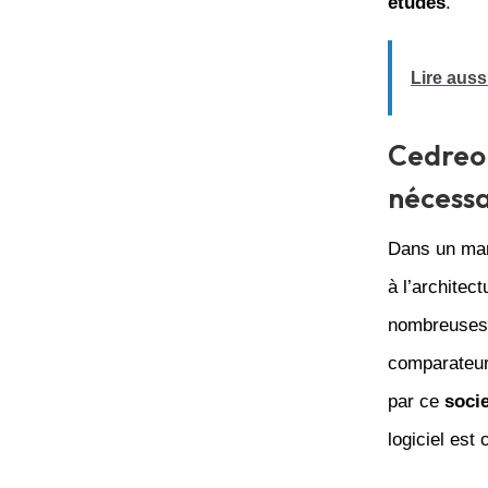
etudes
.
Lire aussi
Cedreo 
nécessa
Dans un marc
à l’architec
nombreuses 
comparateur
par ce
soci
logiciel est