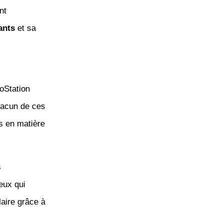
nt
ants
et sa
oStation
hacun de ces
s en matière
s
ceux qui
aire grâce à