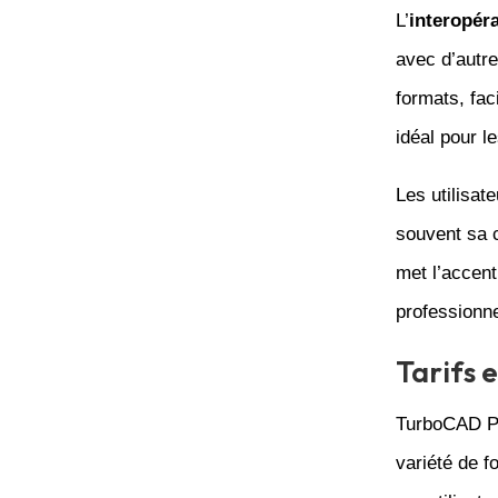
L’
interopéra
avec d’autre
formats, faci
idéal pour l
Les utilisat
souvent sa c
met l’accent 
professionne
Tarifs 
TurboCAD Pr
variété de f