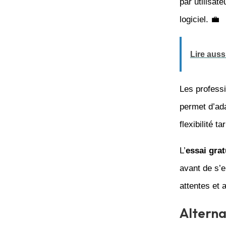
par utilisat
logiciel. 💼
Lire aussi
Les profess
permet d’ada
flexibilité t
L’
essai grat
avant de s’e
attentes et 
Alterna