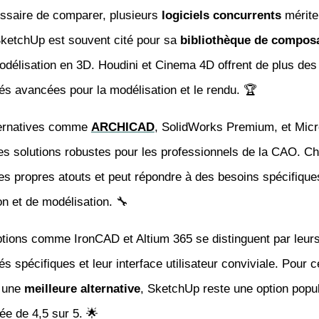
essaire de comparer, plusieurs
logiciels concurrents
mérite
 SketchUp est souvent cité pour sa
bibliothèque de compos
modélisation en 3D. Houdini et Cinema 4D offrent de plus des
tés avancées pour la modélisation et le rendu. 🏆
ternatives comme
ARCHICAD
, SolidWorks Premium, et Micr
es solutions robustes pour les professionnels de la CAO. C
ses propres atouts et peut répondre à des besoins spécifique
n et de modélisation. 🔧
ptions comme IronCAD et Altium 365 se distinguent par leur
tés spécifiques et leur interface utilisateur conviviale. Pour 
t une
meilleure alternative
, SketchUp reste une option popul
ée de 4,5 sur 5. 🌟