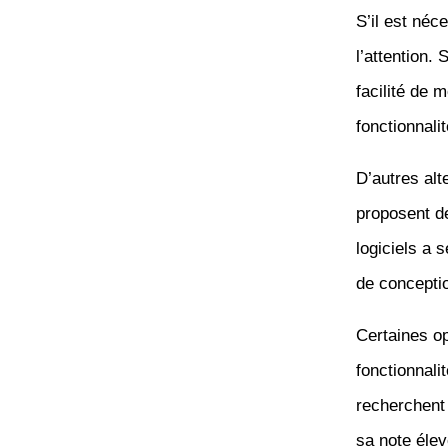
S’il est néc
l’attention.
facilité de 
fonctionnali
D’autres al
proposent d
logiciels a 
de conceptio
Certaines o
fonctionnali
recherchen
sa note élev