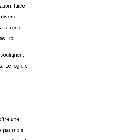
tion fluide
 divers
la le rend
es
. 🎨
 soulignent
. Le logiciel
offre une
os par mois