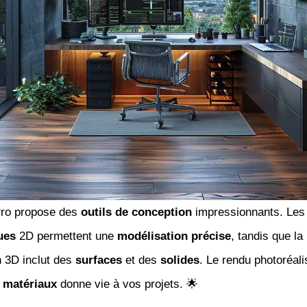
ro propose des
outils de conception
impressionnants. Le
ues
2D permettent une
modélisation précise
, tandis que la
n 3D inclut des
surfaces
et des
solides
. Le rendu photoréal
t
matériaux
donne vie à vos projets. 🌟