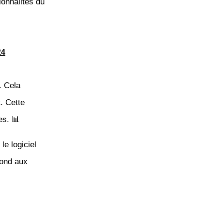
ionnalités du
24
. Cela
. Cette
es. 📊
le logiciel
pond aux