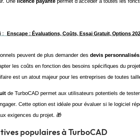
eur. Une
licence payante
permet d’accéder à toutes les fonct
 :
Enscape : Évaluations, Coûts, Essai Gratuit, Options 20
ionnels peuvent de plus demander des
devis personnalisés
pter les coûts en fonction des besoins spécifiques du projet
arifaire est un atout majeur pour les entreprises de toutes taill
uit
de TurboCAD permet aux utilisateurs potentiels de tester 
ngager. Cette option est idéale pour évaluer si le logiciel ré
aux exigences du projet. 🎁
tives populaires à TurboCAD