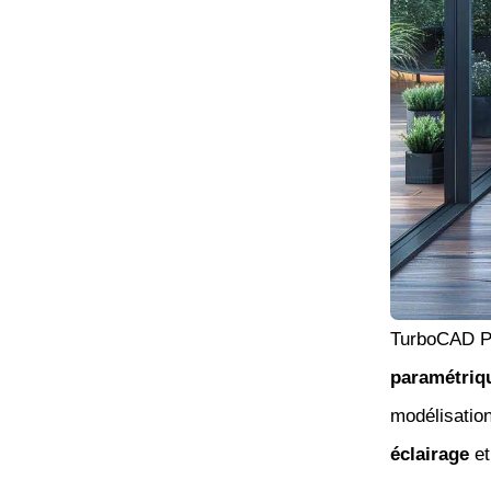
TurboCAD P
paramétriq
modélisatio
éclairage
e