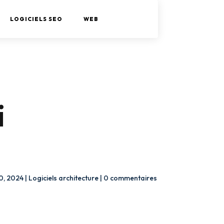
LOGICIELS SEO
WEB
i
0, 2024
|
Logiciels architecture
|
0 commentaires