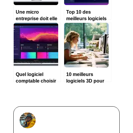
Une micro
Top 10 des
entreprise doit elle
meilleurs logiciels
obligatoirement
comptables
faire sa
gratuits
comptabilité sur un
logiciel ?
Quel logiciel
10 meilleurs
comptable choisir
logiciels 3D pour
pour une petite
architecte
entreprise ?
d’intérieur en 2023