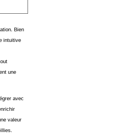
ation. Bien
 intuitive
tout
ient une
ntégrer avec
nrichir
une valeur
llies.