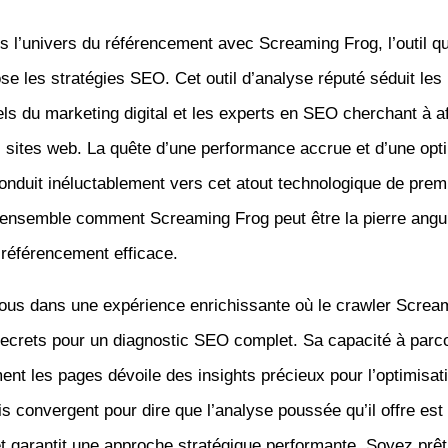
 l’univers du référencement avec Screaming Frog, l’outil qu
 les stratégies SEO. Cet outil d’analyse réputé séduit les
ls du marketing digital et les experts en SEO cherchant à af
 sites web. La quête d’une performance accrue et d’une opt
conduit inéluctablement vers cet atout technologique de premi
ensemble comment Screaming Frog peut être la pierre angul
 référencement efficace.
us dans une expérience enrichissante où le crawler Screa
secrets pour un diagnostic SEO complet. Sa capacité à parco
nt les pages dévoile des insights précieux pour l’optimisat
is convergent pour dire que l’analyse poussée qu’il offre est
t garantit une approche stratégique performante. Soyez prêt