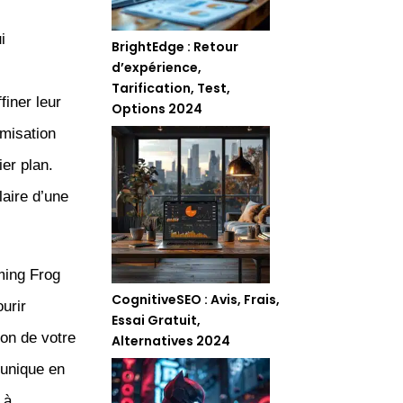
i
BrightEdge : Retour
d’expérience,
Tarification, Test,
finer leur
Options 2024
imisation
er plan.
aire d’une
ming Frog
CognitiveSEO : Avis, Frais,
urir
Essai Gratuit,
ion de votre
Alternatives 2024
 unique en
 à