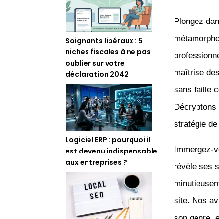
Plongez dans
métamorphose
Soignants libéraux : 5
niches fiscales à ne pas
professionne
oublier sur votre
maîtrise des
déclaration 2042
sans faille 
Décryptons 
stratégie de
Logiciel ERP : pourquoi il
Immergez-vo
est devenu indispensable
aux entreprises ?
révèle ses 
minutieuseme
site. Nos av
son genre, e