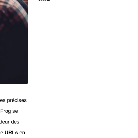
ées précises
 Frog se
deur des
de
URLs
en