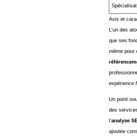
Spécialisa
Avis et cara
L’un des ato
que ses fonct
même pour c
référencem
professionne
expérience f
Un point so
des service
l’
analyse S
ajoutée cons