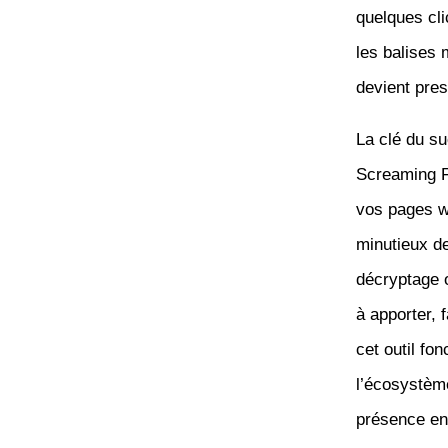
quelques cli
les balises
devient pres
La clé du su
Screaming Fr
vos pages w
minutieux d
décryptage o
à apporter, 
cet outil fo
l’écosystème
présence en 