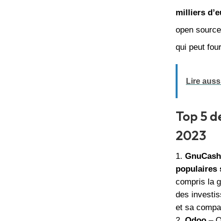
milliers d’
open sourc
qui peut fou
Lire aussi
Top 5 d
2023
GnuCash
populaires 
compris la g
des investi
et sa compat
Odoo
– O