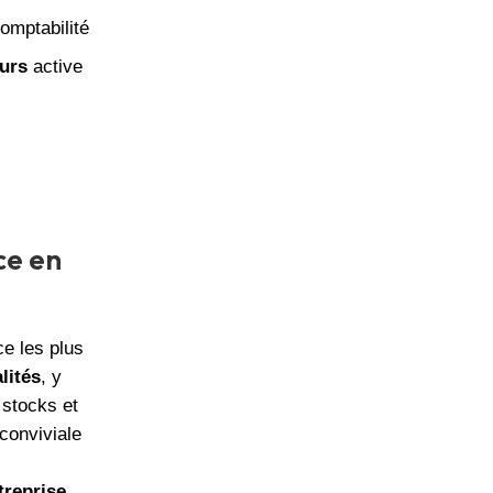
comptabilité
urs
active
ce en
e les plus
lités
, y
 stocks et
conviviale
treprise