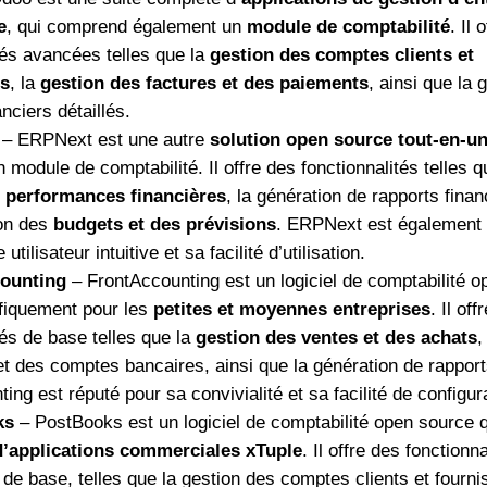
e
, qui comprend également un
module de comptabilité
. Il 
tés avancées telles que la
gestion des comptes clients et
rs
, la
gestion des factures et des paiements
, ainsi que la 
nciers détaillés.
– ERPNext est une autre
solution open source tout-en-u
module de comptabilité. Il offre des fonctionnalités telles q
 performances financières
, la génération de rapports finan
ion des
budgets et des prévisions
. ERPNext est également
 utilisateur intuitive et sa facilité d’utilisation.
ounting
– FrontAccounting est un logiciel de comptabilité 
fiquement pour les
petites et moyennes entreprises
. Il off
tés de base telles que la
gestion des ventes et des achats
,
t des comptes bancaires, ainsi que la génération de rapport
ing est réputé pour sa convivialité et sa facilité de configur
ks
– PostBooks est un logiciel de comptabilité open source qu
d’applications commerciales xTuple
. Il offre des fonctionn
 de base, telles que la gestion des comptes clients et fourni