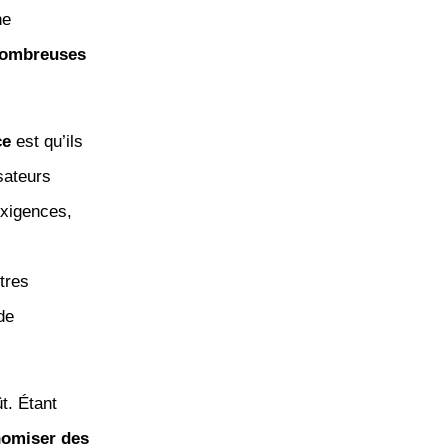
ne
 nombreuses
ce
est qu’ils
sateurs
exigences,
tres
de
t. Étant
omiser des