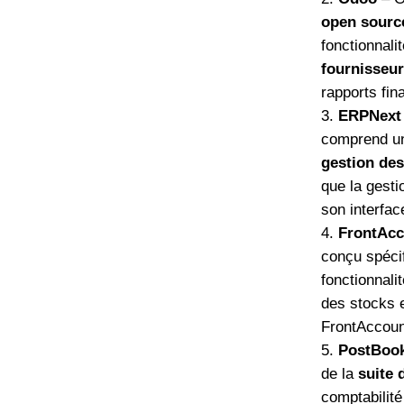
open sourc
fonctionnali
fournisseu
rapports fina
ERPNext
comprend un 
gestion des
que la gest
son interface
FrontAcc
conçu spéci
fonctionnali
des stocks e
FrontAccount
PostBoo
de la
suite 
comptabilité