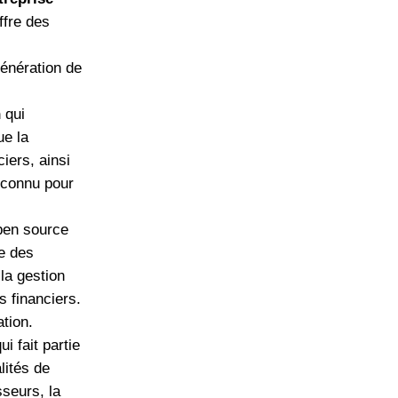
offre des
génération de
n
qui
ue la
ciers, ainsi
 connu pour
open source
re des
 la gestion
s financiers.
ation.
i fait partie
alités de
sseurs, la