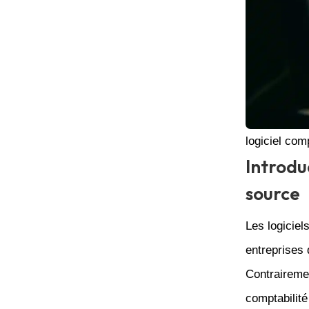
logiciel co
Introdu
source
Les logiciel
entreprises 
Contrairemen
comptabilit