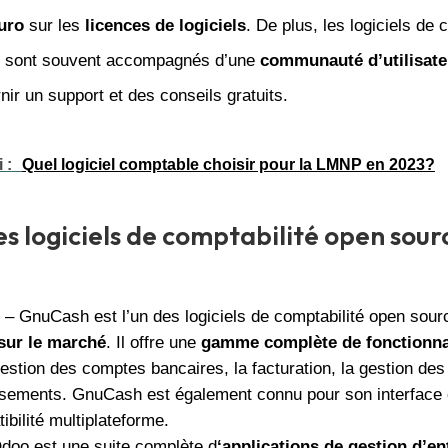
euro
sur les
licences de logiciels
. De plus, les logiciels de 
e sont souvent accompagnés d’une
communauté d’utilisate
rnir un support et des conseils gratuits.
 :
Quel logiciel comptable choisir pour la LMNP en 2023?
es logiciels de comptabilité open sour
– GnuCash est l’un des logiciels de comptabilité open sourc
sur le marché
. Il offre une
gamme complète de fonctionna
estion des comptes bancaires, la facturation, la gestion des
ssements. GnuCash est également connu pour son interface 
ibilité multiplateforme.
doo est une suite complète d
‘applications de gestion d’en