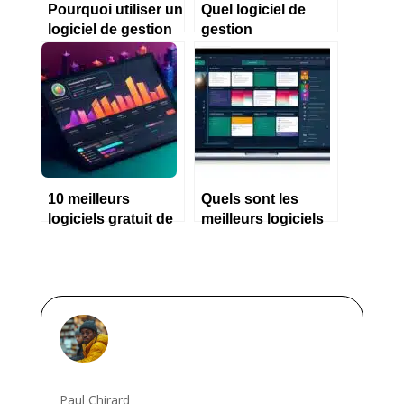
Pourquoi utiliser un
Quel logiciel de
logiciel de gestion
gestion
pour une micro
d’entreprise choisir
entreprise ?
en 2023 ?
10 meilleurs
Quels sont les
logiciels gratuit de
meilleurs logiciels
gestion
de comptabilité en
d’entreprise en
2023 ?
2023
Paul Chirard