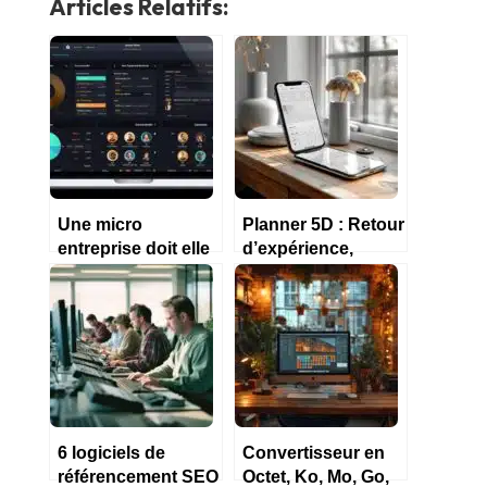
Articles Relatifs:
Une micro
Planner 5D : Retour
entreprise doit elle
d’expérience,
obligatoirement
Tarification, Démo,
faire sa
Options 2024
comptabilité sur un
logiciel ?
6 logiciels de
Convertisseur en
référencement SEO
Octet, Ko, Mo, Go,