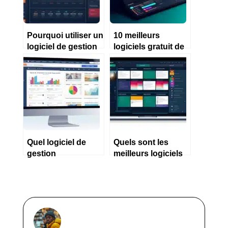
Pourquoi utiliser un
10 meilleurs
logiciel de gestion
logiciels gratuit de
pour une micro
gestion
entreprise ?
d’entreprise en
2023
Quel logiciel de
Quels sont les
gestion
meilleurs logiciels
d’entreprise choisir
de comptabilité en
en 2023 ?
2023 ?