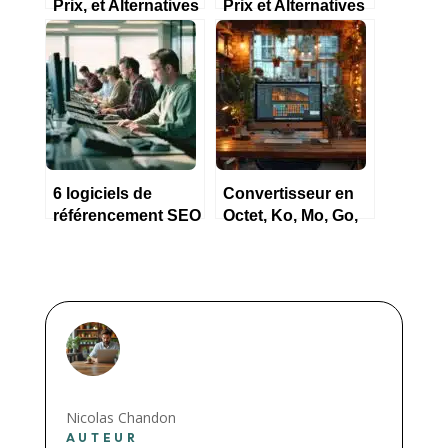
Prix, et Alternatives
Prix et Alternatives
2023
2023
6 logiciels de
Convertisseur en
référencement SEO
Octet, Ko, Mo, Go,
pour PME en 2023
To : Comment ça
marche ?
Nicolas Chandon
AUTEUR