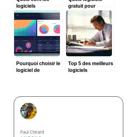
logiciels
gratuit pour
comptables les
architecte en 2023
plus utilisés ?
?
Pourquoi choisir le
Top 5 des meilleurs
logiciel de
logiciels
comptabilité myAE
comptables open
en tant qu’auto
source en 2023
entrepreneur ?
Paul Chirard